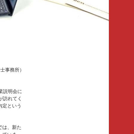
築士事務所）
業説明会に
が訪れてく
内定という
では、新た