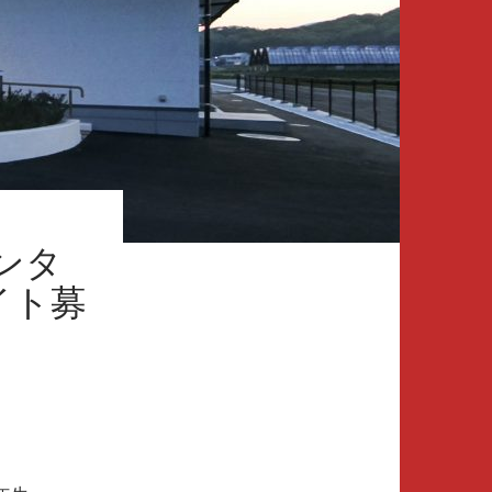
ンタ
イト募
。