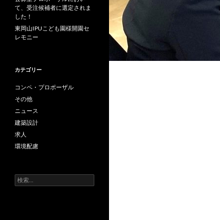
て、受注候補者に選定されま
した！
東岡山IPUこども園様開園セ
レモニー
カテゴリー
コンペ・プロポーザル
その他
ニュース
建築設計
求人
環境配慮
検
索: