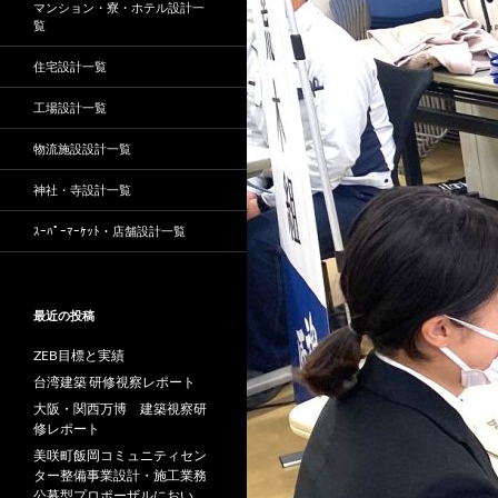
マンション・寮・ホテル設計一
覧
住宅設計一覧
工場設計一覧
物流施設設計一覧
神社・寺設計一覧
ｽｰﾊﾟｰﾏｰｹｯﾄ・店舗設計一覧
最近の投稿
ZEB目標と実績
台湾建築 研修視察レポート
大阪・関西万博 建築視察研
修レポート
美咲町飯岡コミュニティセン
ター整備事業設計・施工業務
公募型プロポーザルにおい