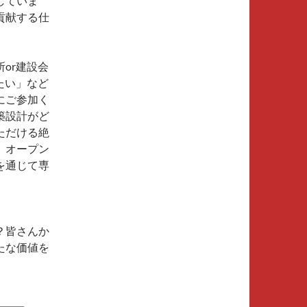
していま
貢献する仕
or建設会
たい」など
にご参加く
築設計がど
ただける絶
、オープン
を通じて専
？皆さんか
たな価値を