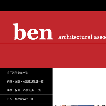
株式会社ベン建築設計｜岡山市を拠点に工場・物流施設、事務所、商業施設、医療・介護、
岡山市を拠点に工場・倉庫、事務
官庁設計実績一覧
所、商業施設、医療・介護施設、こ
ども園、住宅まで幅広い建築設計に
病院・医院・介護施設設計一覧
対応。土地提案から企画、設計監
理、アフターサービスまで一貫して
学校・保育・幼稚園設計一覧
サポートします。
ビル・事務所設計一覧