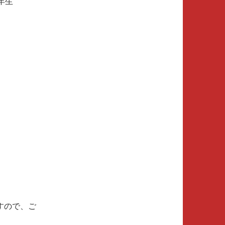
年生
。
。
すので、ご