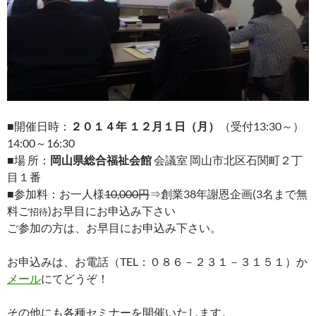
■開催日時：
２０１４年 １２月１日（月）
（受付13:30～）
14:00～16:30
■場 所：
岡山県総合福祉会館
会議室 岡山市北区石関町２丁
目１番
■参加料：お一人様
10,000円
⇒創業38年謝恩企画(3名まで無
料ご
)お早目にお申込み下さい
招待
ご参加の方は、お早目にお申込み下さい。
お申込みは、お電話（TEL：０８６－２３１－３１５１）か
メール
にてどうぞ！
その他にも各種セミナーを開催いたします。