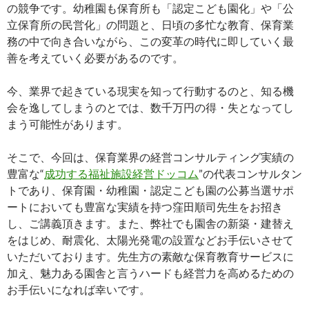
の競争です。幼稚園も保育所も「認定こども園化」や「公
立保育所の民営化」の問題と、日頃の多忙な教育、保育業
務の中で向き合いながら、この変革の時代に即していく最
善を考えていく必要があるのです。
今、業界で起きている現実を知って行動するのと、知る機
会を逸してしまうのとでは、数千万円の得・失となってし
まう可能性があります。
そこで、今回は、保育業界の経営コンサルティング実績の
豊富な“
成功する福祉施設経営ドッコム
”の代表コンサルタン
トであり、保育園・幼稚園・認定こども園の公募当選サポ
ートにおいても豊富な実績を持つ窪田順司先生をお招き
し、ご講義頂きます。また、弊社でも園舎の新築・建替え
をはじめ、耐震化、太陽光発電の設置などお手伝いさせて
いただいております。先生方の素敵な保育教育サービスに
加え、魅力ある園舎と言うハードも経営力を高めるための
お手伝いになれば幸いです。