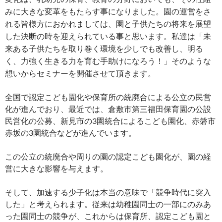
みに大きな変革をもたらす事になりました。園の運営をさ
れる皆様方におかれましては、園と子供たちの将来を展望
した決断の時を迎えられている事と思います。私達は「未
来ある子供たちを取り巻く環境を少しでも改善し、明る
く、力強く生きる力を育む手助けになろう！」そのような
想いからセミナーを開催させて頂きます。
全国で認定こども園化や保育所の統廃合による公立の民営
化が進んでおり、最近では、倉敷市第三福田保育園の公設
民営化の公募、新見市の3園統合によるこども園化、赤磐市
赤坂の3園統合などが進んでいます。
この公立の統廃合や周りの園の認定こども園化が、園の経
営に大きな影響を与えます。
そして、加速する少子化は本当の意味で「競争時代に突入
した」と考えられます。従来は幼稚園同士の一部にのみあ
った園同士の競争が、これからは保育所、認定こども園と