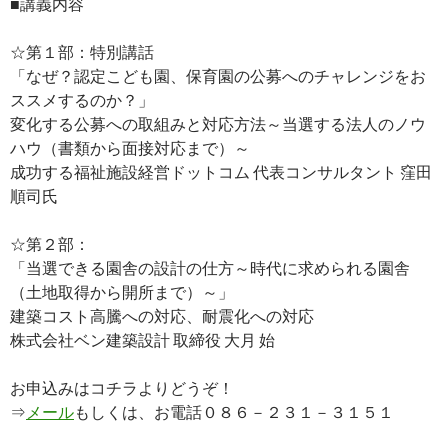
■講義内容
☆第１部：特別講話
「なぜ？認定こども園、保育園の公募へのチャレンジをお
ススメするのか？」
変化する公募への取組みと対応方法～当選する法人のノウ
ハウ（書類から面接対応まで）～
成功する福祉施設経営ドットコム 代表コンサルタント 窪田
順司氏
☆第２部：
「当選できる園舎の設計の仕方～時代に求められる園舎
（土地取得から開所まで）～」
建築コスト高騰への対応、耐震化への対応
株式会社ベン建築設計 取締役 大月 始
お申込みはコチラよりどうぞ！
⇒
メール
もしくは、お電話０８６－２３１－３１５１