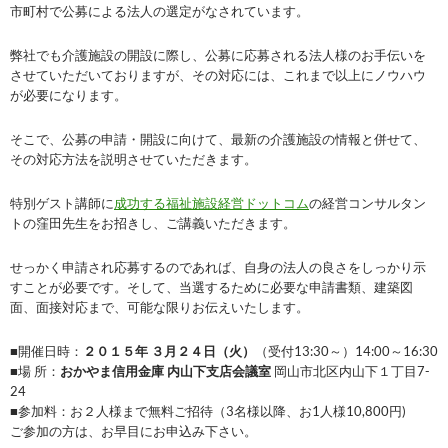
市町村で公募による法人の選定がなされています。
弊社でも介護施設の開設に際し、公募に応募される法人様のお手伝いを
させていただいておりますが、その対応には、これまで以上にノウハウ
が必要になります。
そこで、公募の申請・開設に向けて、最新の介護施設の情報と併せて、
その対応方法を説明させていただきます。
特別ゲスト講師に
成功する福祉施設経営ドットコム
の経営コンサルタン
トの窪田先生をお招きし、ご講義いただきます。
せっかく申請され応募するのであれば、自身の法人の良さをしっかり示
すことが必要です。そして、当選するために必要な申請書類、建築図
面、面接対応まで、可能な限りお伝えいたします。
■開催日時：
２０１５年 ３月２４日（火）
（受付13:30～）14:00～16:30
■場 所：
おかやま信用金庫 内山下支店会議室
岡山市北区内山下１丁目7-
24
■参加料：お２人様まで無料ご招待（3名様以降、お1人様10,800円)
ご参加の方は、お早目にお申込み下さい。