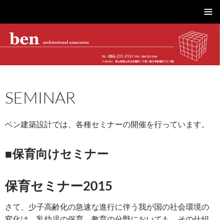
株式会社ベン建築設計｜岡山市を拠点に工場・物流施設、事務所、商業施設、医療・介護、こども園・住宅を設計
コ
メインメ
ン
ニュー
テ
ン
ツ
へ
ス
SEMINAR
キ
ッ
プ
ベン建築設計では、各種セミナーの開催を行っています。
■保育向けセミナー
保育セミナー2015
さて、少子高齢化の急速な進行に伴う我が国の社会環境の
変化は、乳幼児の保育、教育の分野においても、その仕組