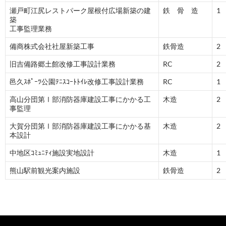
瀬戸町江尻レストパーク屋根付広場新築の建
鉄 骨 造
1
築
工事監理業務
備商株式会社社屋新築工事
鉄骨造
2
旧吉備路郷土館改修工事設計業務
RC
2
邑久ｽﾎﾟｰﾂ公園ﾃﾆｽｺｰﾄﾄｲﾚ改修工事設計業務
RC
1
高山分団第Ⅰ部消防器庫建設工事にかかる工
木造
2
事監理
大賀分団第Ⅰ部消防器庫建設工事にかかる基
木造
2
本設計
中地区ｺﾐｭﾆﾃｨ施設実地設計
木造
1
熊山駅前観光案内施設
鉄骨造
2