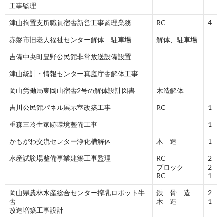
工事監理
津山拘置支所職員宿舎新営工事監理業務
RC
4
赤磐市旧老人福祉センター解体 駐車場
解体、駐車場
吉備中央町豊野公民館非常放送設備設置
津山統計・情報センター真庭庁舎解体工事
岡山労働局東岡山宿舎2号の解体設計図書
木造解体
吉川公民館パネル展示室改築工事
RC
1
重森三玲生家跡環境整備工事
1
かもがわ交流センター浄化槽解体
木 造
1
水産試験場整備事業建築工事監理
RC
2
ブロック
2
RC
1
岡山県農林水産総合センター搾乳ロボット牛
鉄 骨 造
2
舎
木 造
1
改造増築工事設計