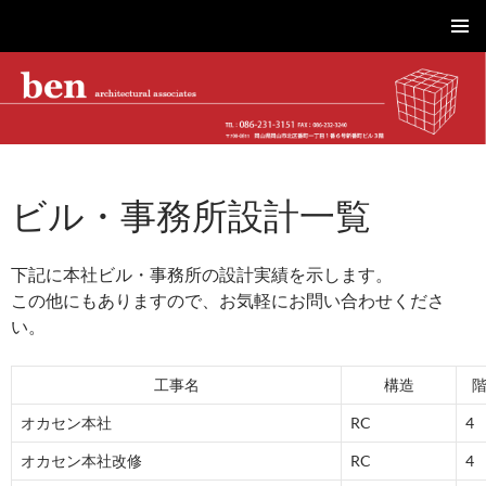
株式会社ベン建築設計｜岡山市を拠点に工場・物流施設、事務所、商業施設、医療・介護、こども園・住宅を設計
コ
メインメ
ン
ニュー
テ
ン
ツ
へ
ス
ビル・事務所設計一覧
キ
ッ
プ
下記に本社ビル・事務所の設計実績を示します。
この他にもありますので、お気軽にお問い合わせくださ
い。
工事名
構造
オカセン本社
RC
4
オカセン本社改修
RC
4