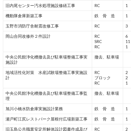
旧内尾センター汚水処理施設修繕工事
RC
1
機動隊倉庫新築工事
鉄 骨 造
1
玉野市消防庁舎耐震改修工事
RC
3
岡山合同改修外２件設計
RC
6
SRC
11
RC
1
中央公民館浄化槽撤去及び駐車場整備工事実
撤去、駐車場
施設計
地域活性化対策 水産試験場整備工事実施設
RC
2
計
ブロック
2
RC
1
中央公民館浄化槽撤去及び駐車場整備工事監
撤去、駐車場
理
旭川小橋水防倉庫実施設計業務
鉄 骨 造
1
瀬戸町江尻レストパーク屋根付広場新築工事
鉄 骨 造
1
旧玉島公共職業安定所解体設計図書作成及び
RC
2