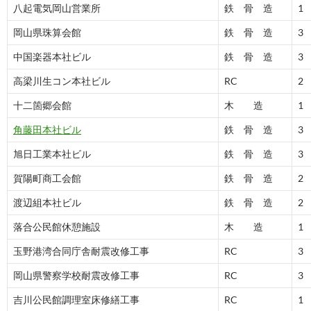
八起電気岡山営業所
鉄 骨 造
1
岡山県珠算会館
鉄 骨 造
3
中国楽器本社ビル
鉄 骨 造
3
高梁川生コン本社ビル
RC
2
十二箇郷会館
木 造
1
角藤田本社ビル
鉄 骨 造
3
旭日工業本社ビル
鉄 骨 造
3
賀陽町商工会館
鉄 骨 造
2
渡辺組本社ビル
鉄 骨 造
2
落合公民館休憩施設
木 造
1
玉野港湾合同庁舎耐震改修工事
RC
3
岡山県警察学校耐震改修工事
RC
3
吉川公民館調理室床修繕工事
RC
1