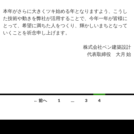
本年がさらに大きくツキ始める年となりますよう、こうし
た技術や動きを弊社が活用することで、今年一年が皆様に
とって、希望に満ちた人をつくり、輝かしいまちとなって
いくことを祈念申し上げます。
株式会社ベン建築設計
代表取締役 大月 始
投
← 前へ
1
…
3
4
稿
ナ
ビ