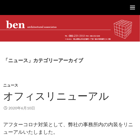
株式会社ベン建築設計｜岡山市を拠点に工場・物流施設、事務所、商業施設、医療・介護、こども園・住宅を設計
コ
メインメ
ン
ニュー
テ
ン
ツ
へ
ス
キ
「ニュース」カテゴリーアーカイブ
ッ
プ
ニュース
オフィスリニューアル
2020年6月10日
アフターコロナ対策として、弊社の事務所内の内装をリニ
ューアルいたしました。