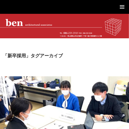
株式会社ベン建築設計｜岡山市を拠点に工場・物流施設、事務所、商業施設、医療・介護、こども園・住宅を設計
コ
メインメ
ン
ニュー
テ
ン
ツ
へ
ス
キ
「新卒採用」タグアーカイブ
ッ
プ