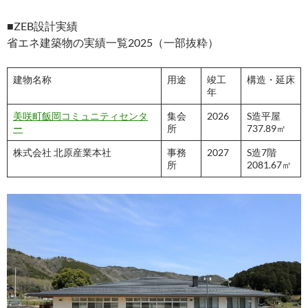
■ZEB設計実績
省エネ建築物の実績一覧2025（一部抜粋）
建物名称
用途
竣工
構造・延床
年
美咲町飯岡コミュニティセンタ
集会
2026
S造平屋
ー
所
737.89㎡
株式会社 北原産業本社
事務
2027
S造7階
所
2081.67㎡