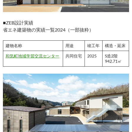
■ZEB設計実績
省エネ建築物の実績一覧2024（一部抜粋）
建物名称
用途
竣工年
構造・延床
和気町地域学習交流センター
共同住宅
2025
S造2階
942.71㎡