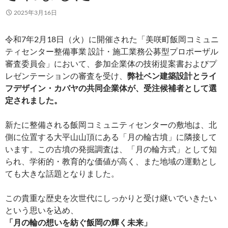
2025年3月16日
令和7年2月18日（火）に開催された「美咲町飯岡コミュニ
ティセンター整備事業 設計・施工業務公募型プロポーザル
審査委員会」において、参加企業体の技術提案書およびプ
レゼンテーションの審査を受け、
弊社ベン建築設計とライ
フデザイン・カバヤの共同企業体が、受注候補者として選
定されました。
新たに整備される飯岡コミュニティセンターの敷地は、北
側に位置する大平山山頂にある「月の輪古墳」に隣接して
います。この古墳の発掘調査は、「月の輪方式」として知
られ、学術的・教育的な価値が高く、また地域の運動とし
ても大きな話題となりました。
この貴重な歴史を次世代にしっかりと受け継いでいきたい
という思いを込め、
「月の輪の想いを紡ぐ飯岡の輝く未来」