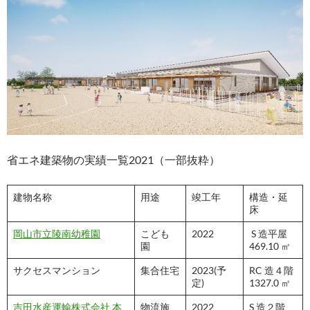
省エネ建築物の実績一覧2021（一部抜粋）
建物名称
用途
竣工年
構造・延
床
岡山市立陵南幼稚園
こども
2022
S 造平屋
園
469.10 ㎡
サクセスマンション
集合住宅
2023(予
RC 造４階
定)
1327.0 ㎡
吉田水産運輸株式会社 本
物流施
2022
S 造２階