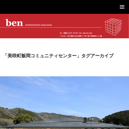
株式会社ベン建築設計｜岡山市を拠点に工場・物流施設、事務所、商業施設、医療・介護、こども園・住宅を設計
コ
メインメ
ン
ニュー
テ
ン
ツ
へ
ス
キ
「美咲町飯岡コミュニティセンター」タグアーカイブ
ッ
プ